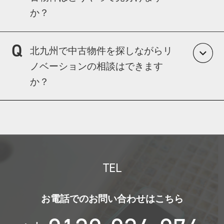
か？
物件価格＋リノベ費用を含めた総額で判断で
きるのがメリットです。
築年数だけで判断することはできません。
北九州で中古物件を探しながらリ
構造・配管状況・管理状態などを総合的に見
ノベーションの相談はできます
ます。
か？
私たちはこれまで数多くの中古物件を扱って
きた経験から、「できること・できないこ
はい、可能です。
と」を現地で判断できます。
マイベースでは不動産仲介も行っているた
め、物件探しの段階からリノベーションを前
提としたご提案ができます。
購入後に「思った工事ができなかった」とい
TEL
う後悔を防ぐため、物件選定から一緒にサポ
ートいたします。
お電話でのお問い合わせはこちら