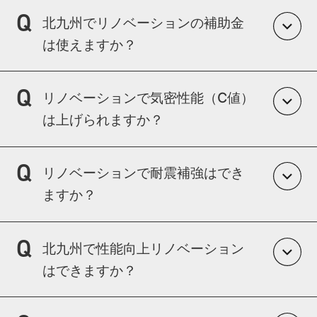
構造的制限はありますが、間取りや素材は自
北九州でリノベーションの補助金
由度が高いです。
は使えますか？
ヒアリングを重視し、複数パターンでご提案
します。
国・県・市の補助金制度に対応しています。
リノベーションで気密性能（C値）
行政制度に精通したスタッフがご案内しま
は上げられますか？
す。
施工方法によって可能です。
リノベーションで耐震補強はでき
袋なしグラスウール＋気密シート施工などで
ますか？
対応しています。
可能です。
北九州で性能向上リノベーション
耐震診断を行い、必要な補強をご提案しま
はできますか？
す。
可能です。