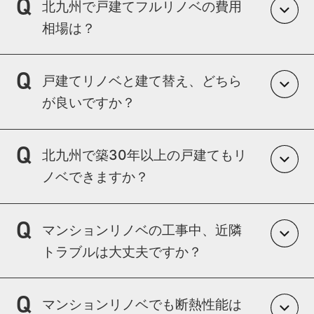
北九州で戸建てフルリノベの費用
断熱等級6相当の提案も行っております。
相場は？
内容によりますが、1,000万〜2,000万円台が
戸建てリノベと建て替え、どちら
目安です。
が良いですか？
部分リノベは700万円前後から対応可能で
す。
物件状態・立地・予算によって異なります。
北九州で築30年以上の戸建てもリ
不動産視点も含めて比較提案いたします。
ノベできますか？
はい、可能です。
マンションリノベの工事中、近隣
耐震・断熱を含めた性能向上リノベーション
トラブルは大丈夫ですか？
も対応可能です。
マンションリノベの工事中、近隣トラブルは
マンションリノベでも断熱性能は
大丈夫ですか？