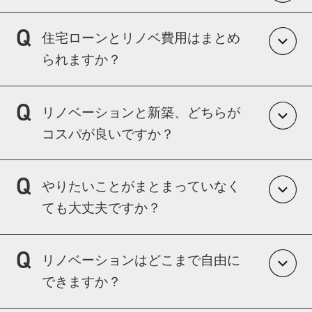
はい。
住宅ローンとリノベ費用はまとめ
ライフプランを踏まえた資金計画をご提案し
られますか？
ます。
可能です。
リノベーションと新築、どちらが
金融機関の選定もサポートいたします。
コスパが良いですか？
条件によります。
やりたいことがまとまっていなく
物件価格・工事費・光熱費まで含めた総額で
ても大丈夫ですか？
比較します。
問題ありません。
リノベーションはどこまで自由に
ヒアリングから一緒に整理します。
できますか？