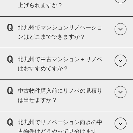
上げられますか？
可能です。
北九州でマンションリノベーショ
窓・内窓・壁断熱など、状況に応じてご提案
ンはどこまでできますか？
いたします。
間取り変更・水回り移動・内装全面改修が可
北九州で中古マンション＋リノベ
能です。
はおすすめですか？
ただし管理規約や構造によって制限がありま
すので、事前確認が重要です。
立地を優先したい方には非常に相性が良い選
中古物件購入前にリノベの見積り
択肢です。
は出せますか？
マンション特有の管理規約や工事制限も踏ま
え、最適な提案を行います。
はい、可能です。
北九州でリノベーション向きの中
現地確認後、最短で概算見積りをご提示でき
古物件はどうやって見分けます
ます。