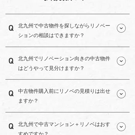
北九州で中古物件を探しながらリノベー
ションの相談はできますか？
はい、可能です。
北九州でリノベーション向きの中古物件
マイベースでは不動産仲介も行っているた
はどうやって見分けますか？
め、物件探しの段階からリノベーションを
前提としたご提案ができます。
築年数だけで判断することはできません。
購入後に「思った工事ができなかった」と
中古物件購入前にリノベの見積りは出せ
構造・配管状況・管理状態などを総合的に
いう後悔を防ぐため、物件選定から一緒に
ますか？
見ます。
サポートいたします。
私たちはこれまで数多くの中古物件を扱っ
はい、可能です。
てきた経験から、「できること・できない
北九州で中古マンション＋リノベはおす
現地確認後、最短で概算見積りをご提示で
こと」を現地で判断できます。
すめですか？