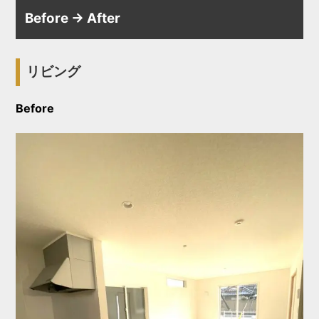
Before → After
リビング
Before